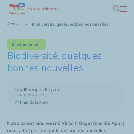
Aller
Plateforme de Feyzin
Recherc
au
contenu
Fil
Accueil
Biodiversité, quelques bonnes nouvelles
principal
d'Ariane
Environnement
Biodiversité, quelques
bonnes nouvelles
TotalEnergies Feyzin
Publié le 28/03/2022
1 min
de lecture
Notre expert biodiversité Vincent Gaget (société Apus)
nous a fait part de quelques bonnes nouvelles