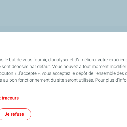
s & Valeurs
Projets
Nos Grands Arrêts
s le but de vous fournir, d’analyser et d’améliorer votre expérien
 local
Nos Projets Environnementaux
e sont déposés par défaut. Vous pouvez à tout moment modifier 
Nos Projets Energies
 bouton « J’accepte », vous acceptez le dépôt de l’ensemble des 
es au bon fonctionnement du site seront utilisés. Pour plus d’inf
 traceurs
Je refuse