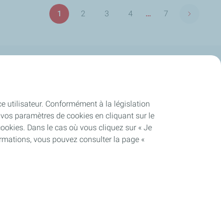
Pagination
1
2
3
4
…
7
Page sui
Page
Page
Page
Page
Dernière
page
Publications
ce utilisateur. Conformément à la législation
vos paramètres de cookies en cliquant sur le
cookies. Dans le cas où vous cliquez sur « Je
ormations, vous pouvez consulter la page «