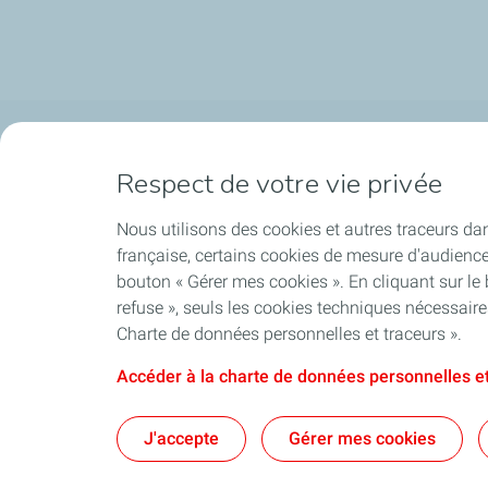
Plateforme de Feyzin
Engagement
Respect de votre vie privée
Nous connaître
Nos priorités
Nous utilisons des cookies et autres traceurs dan
Notre ancrage
française, certains cookies de mesure d'audienc
bouton « Gérer mes cookies ». En cliquant sur le
refuse », seuls les cookies techniques nécessair
Charte de données personnelles et traceurs ».
Contact
Accéder à la charte de données personnelles et
Informations pratiques
J'accepte
Gérer mes cookies
Contactez-nous