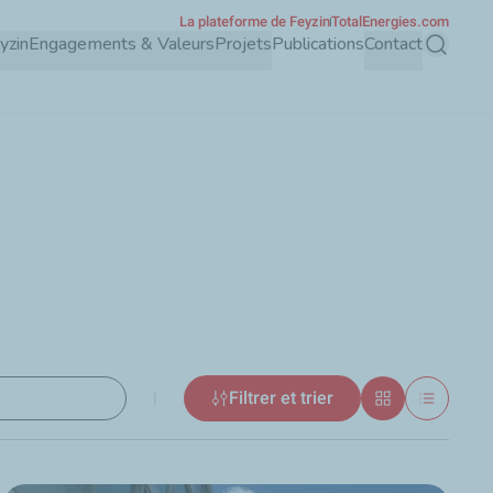
La plateforme de Feyzin
TotalEnergies.com
yzin
Engagements & Valeurs
Projets
Publications
Contact
Recherch
|
Filtrer et trier
tats
Grille
Liste