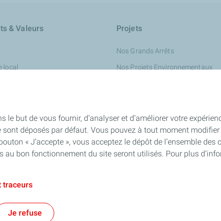
s & Valeurs
Projets
Nos Grands Arrêts
 local
Nos Projets Environnementaux
Nos Projets Energies
s le but de vous fournir, d’analyser et d’améliorer votre expérien
e sont déposés par défaut. Vous pouvez à tout moment modifier 
 bouton « J’accepte », vous acceptez le dépôt de l’ensemble des 
es au bon fonctionnement du site seront utilisés. Pour plus d’inf
 traceurs
ales
Données personnelles et cookies
Accessibilité : Partiellement co
Je refuse