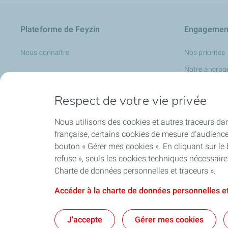
Plateforme de Feyzin
Engagement
Nous connaître
Nos priorités
Notre ancrage
Respect de votre vie privée
Nous utilisons des cookies et autres traceurs dan
Contact
française, certains cookies de mesure d'audienc
bouton « Gérer mes cookies ». En cliquant sur le
Informations pratiques
refuse », seuls les cookies techniques nécessair
Contactez-nous
Charte de données personnelles et traceurs ».
Accéder à la charte de données personnelles et
Contact
Mentions lég
J'accepte
Gérer mes cookies