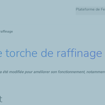
Aller
Plateforme de Fe
au
contenu
principal
raffinage
 torche de raffinage
 a été modifiée pour améliorer son fonctionnement, notamment 
t