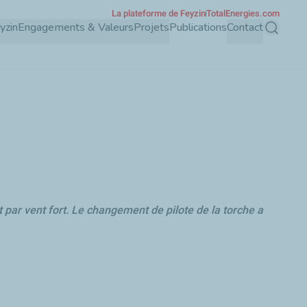
La plateforme de Feyzin
TotalEnergies.com
yzin
Engagements & Valeurs
Projets
Publications
Contact
Recherch
par vent fort. Le changement de pilote de la torche a