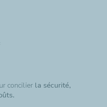
:
ur concilier
la sécurité,
oûts.