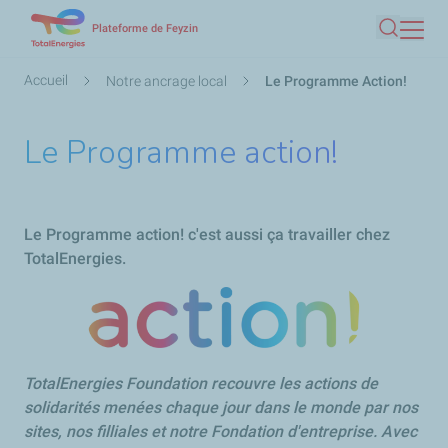
Aller
Plateforme de Feyzin
Recherc
au
contenu
Fil
Accueil
Notre ancrage local
Le Programme Action!
principal
d'Ariane
Le Programme action!
Le Programme action! c'est aussi ça travailler chez
TotalEnergies.
TotalEnergies Foundation recouvre les actions de
solidarités menées chaque jour dans le monde par nos
sites, nos filliales et notre Fondation d'entreprise. Avec