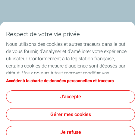
Respect de votre vie privée
Plateforme de Feyzin
Nous utilisons des cookies et autres traceurs dans le but
Engagements & Valeurs
de vous fournir, d’analyser et d’améliorer votre expérience
utilisateur. Conformément à la législation française,
Projets
certains cookies de mesure d'audience sont déposés par
défaut. Vous pouvez à tout moment modifier vos
Publications
paramètres de cookies en cliquant sur le bouton « Gérer
Accéder à la charte de données personnelles et traceurs
mes cookies ». En cliquant sur le bouton « J’accepte »,
Contact
vous acceptez le dépôt de l’ensemble des cookies. Dans le
J'accepte
cas où vous cliquez sur « Je refuse », seuls les cookies
techniques nécessaires au bon fonctionnement du site
Gérer mes cookies
seront utilisés. Pour plus d’informations, vous pouvez
consulter la page « Charte de données personnelles et
Contact
Mentions légales
Données personnelles et cookies
Accessibilité : Partiellement conforme
Lexique
Cookies
traceurs ».
Je refuse