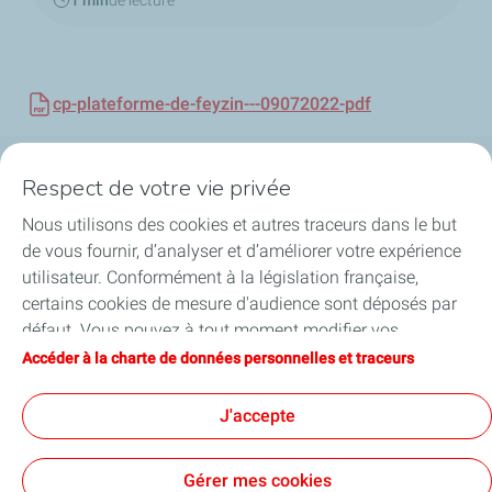
1 min
de lecture
cp-plateforme-de-feyzin---09072022-pdf
Respect de votre vie privée
Plateforme de Feyzin
Nous utilisons des cookies et autres traceurs dans le but
Engagements & Valeurs
de vous fournir, d’analyser et d’améliorer votre expérience
utilisateur. Conformément à la législation française,
Projets
certains cookies de mesure d'audience sont déposés par
défaut. Vous pouvez à tout moment modifier vos
Publications
paramètres de cookies en cliquant sur le bouton « Gérer
Accéder à la charte de données personnelles et traceurs
mes cookies ». En cliquant sur le bouton « J’accepte »,
Contact
vous acceptez le dépôt de l’ensemble des cookies. Dans le
J'accepte
cas où vous cliquez sur « Je refuse », seuls les cookies
techniques nécessaires au bon fonctionnement du site
Gérer mes cookies
seront utilisés. Pour plus d’informations, vous pouvez