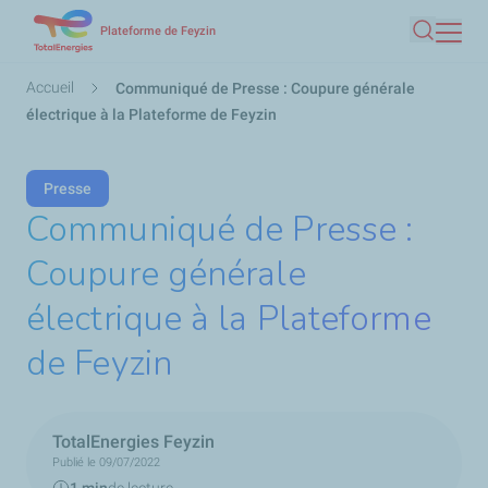
Aller
Plateforme de Feyzin
Recherc
au
contenu
Fil
Accueil
Communiqué de Presse : Coupure générale
principal
d'Ariane
électrique à la Plateforme de Feyzin
Presse
Communiqué de Presse :
Coupure générale
électrique à la Plateforme
de Feyzin
TotalEnergies Feyzin
Publié le 09/07/2022