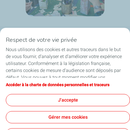
Respect de votre vie privée
Plateforme de Feyzin
Nous utilisons des cookies et autres traceurs dans le but
Engagements & Valeurs
de vous fournir, d’analyser et d’améliorer votre expérience
utilisateur. Conformément à la législation française,
Projets
certains cookies de mesure d'audience sont déposés par
défaut. Vous pouvez à tout moment modifier vos
Publications
paramètres de cookies en cliquant sur le bouton « Gérer
Accéder à la charte de données personnelles et traceurs
mes cookies ». En cliquant sur le bouton « J’accepte »,
Contact
vous acceptez le dépôt de l’ensemble des cookies. Dans le
J'accepte
cas où vous cliquez sur « Je refuse », seuls les cookies
techniques nécessaires au bon fonctionnement du site
Gérer mes cookies
seront utilisés. Pour plus d’informations, vous pouvez
consulter la page « Charte de données personnelles et
Contact
Mentions légales
Données personnelles et cookies