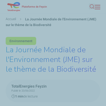
Aller
Plateforme de Feyzin
Recherc
au
contenu
Fil
Accueil
La Journée Mondiale de l'Environnement (JME)
principal
d'Ariane
sur le thème de la Biodiversité
Environnement
La Journée Mondiale de
l'Environnement (JME) sur
le thème de la Biodiversité
TotalEnergies Feyzin
Publié le 20/06/2022
1 min
de lecture