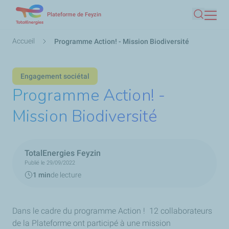
Aller
Plateforme de Feyzin
Recherc
au
contenu
Fil
Accueil
Programme Action! - Mission Biodiversité
principal
d'Ariane
Engagement sociétal
Programme Action! -
Mission Biodiversité
TotalEnergies Feyzin
Publié le 29/09/2022
1 min
de lecture
Dans le cadre du programme Action ! 12 collaborateurs
de la Plateforme ont participé à une mission