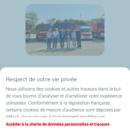
Respect de votre vie privée
Plateforme de Feyzin
Nous utilisons des cookies et autres traceurs dans le but
Engagements & Valeurs
de vous fournir, d’analyser et d’améliorer votre expérience
utilisateur. Conformément à la législation française,
Projets
certains cookies de mesure d'audience sont déposés par
défaut. Vous pouvez à tout moment modifier vos
Publications
paramètres de cookies en cliquant sur le bouton « Gérer
Accéder à la charte de données personnelles et traceurs