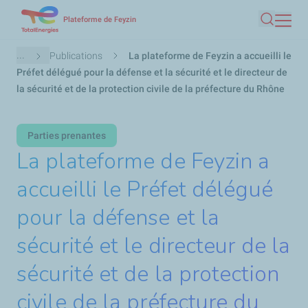
Aller
Plateforme de Feyzin
Recherc
au
contenu
Fil
...
Publications
La plateforme de Feyzin a accueilli le
principal
d'Ariane
Préfet délégué pour la défense et la sécurité et le directeur de
la sécurité et de la protection civile de la préfecture du Rhône
Parties prenantes
La plateforme de Feyzin a
accueilli le Préfet délégué
pour la défense et la
sécurité et le directeur de la
sécurité et de la protection
civile de la préfecture du