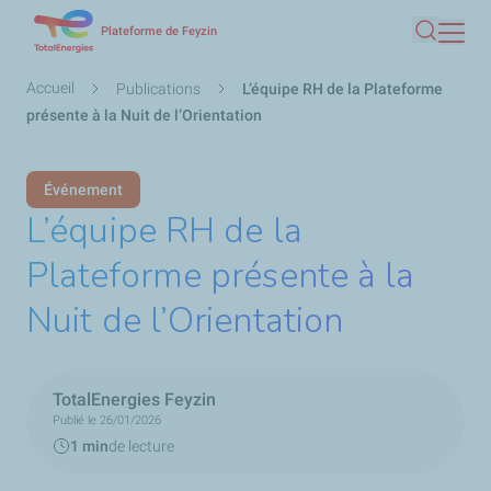
Aller
Plateforme de Feyzin
Recherc
au
contenu
Fil
Accueil
Publications
L’équipe RH de la Plateforme
principal
d'Ariane
présente à la Nuit de l’Orientation
Événement
L’équipe RH de la
Plateforme présente à la
Nuit de l’Orientation
TotalEnergies Feyzin
Publié le 26/01/2026
1 min
de lecture