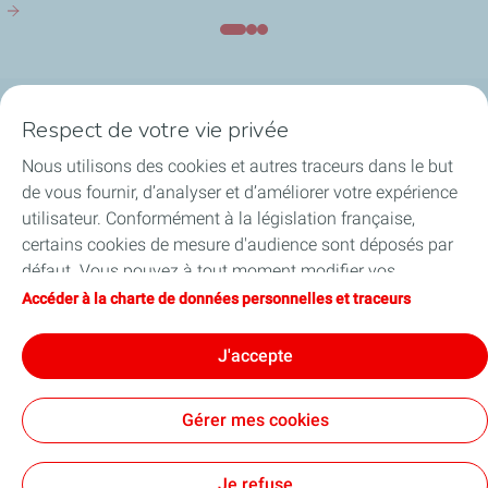
Respect de votre vie privée
Plateforme de Feyzin
Nous utilisons des cookies et autres traceurs dans le but
Engagements & Valeurs
de vous fournir, d’analyser et d’améliorer votre expérience
utilisateur. Conformément à la législation française,
Projets
certains cookies de mesure d'audience sont déposés par
défaut. Vous pouvez à tout moment modifier vos
Publications
paramètres de cookies en cliquant sur le bouton « Gérer
Accéder à la charte de données personnelles et traceurs
mes cookies ». En cliquant sur le bouton « J’accepte »,
Contact
vous acceptez le dépôt de l’ensemble des cookies. Dans le
J'accepte
cas où vous cliquez sur « Je refuse », seuls les cookies
techniques nécessaires au bon fonctionnement du site
Gérer mes cookies
seront utilisés. Pour plus d’informations, vous pouvez
consulter la page « Charte de données personnelles et
Contact
Mentions légales
Données personnelles et cookies
Accessibilité : Partiellement conforme
Lexique
Cookies
traceurs ».
Je refuse