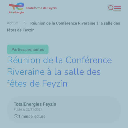
Aller
Plateforme de Feyzin
Recherc
au
contenu
Fil
Accueil
Réunion de la Conférence Riveraine à la salle des
principal
d'Ariane
fêtes de Feyzin
Parties prenantes
Réunion de la Conférence
Riveraine à la salle des
fêtes de Feyzin
TotalEnergies Feyzin
Publié le 22/11/2021
1 min
de lecture