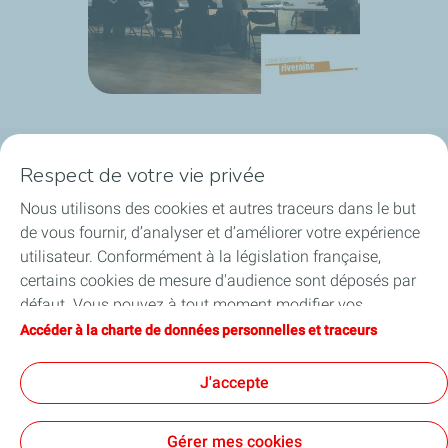
Respect de votre vie privée
Plateforme de Feyzin
Nous utilisons des cookies et autres traceurs dans le but
Engagements & Valeurs
de vous fournir, d’analyser et d’améliorer votre expérience
utilisateur. Conformément à la législation française,
Projets
certains cookies de mesure d'audience sont déposés par
défaut. Vous pouvez à tout moment modifier vos
Publications
paramètres de cookies en cliquant sur le bouton « Gérer
Accéder à la charte de données personnelles et traceurs
mes cookies ». En cliquant sur le bouton « J’accepte »,
Contact
vous acceptez le dépôt de l’ensemble des cookies. Dans le
J'accepte
cas où vous cliquez sur « Je refuse », seuls les cookies
techniques nécessaires au bon fonctionnement du site
Gérer mes cookies