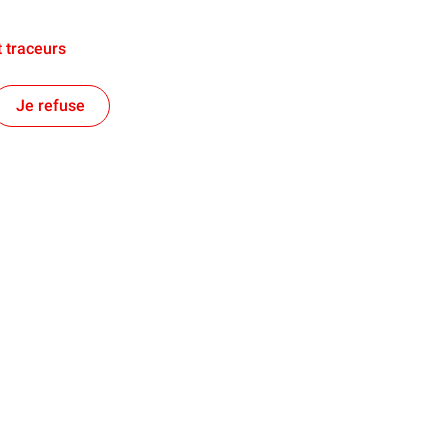
 traceurs
Je refuse
s & Valeurs
Projets
Nos Grands Arrêts
 local
Nos Projets Environnementaux
Nos Projets Energies