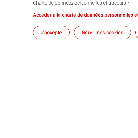
Charte de données personnelles et traceurs ».
Accéder à la charte de données personnelles et
J'accepte
Gérer mes cookies
Plateforme de Feyzin
Engagement
Nous connaître
Nos priorités
Notre ancrage
Contact