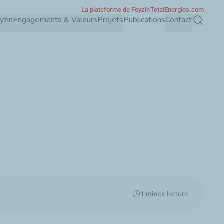
La plateforme de Feyzin
TotalEnergies.com
yzin
Engagements & Valeurs
Projets
Publications
Contact
Recherch
1 min
de lecture