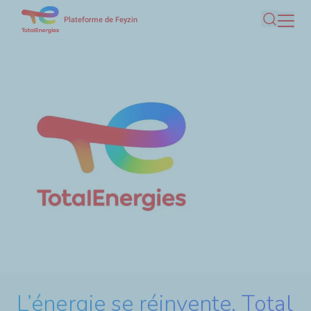
Aller
Plateforme de Feyzin
Recherc
au
contenu
principal
L’énergie se réinvente, Total