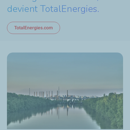
devient TotalEnergies.
TotalEnergies.com